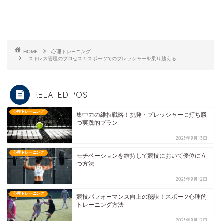
HOME
心理トレーニング
ストレス管理のプロセス！スポーツでのプレッシャーを乗り越える
RELATED POST
心理トレーニング
集中力の維持戦略！挑発・プレッシャーに打ち勝
つ実践的プラン
2023年9月13日
心理トレーニング
モチベーションを維持して競技において優位に立
つ方法
2023年9月12日
心理トレーニング
競技パフォーマンス向上の秘訣！スポーツ心理的
トレーニング方法
2023年9月12日