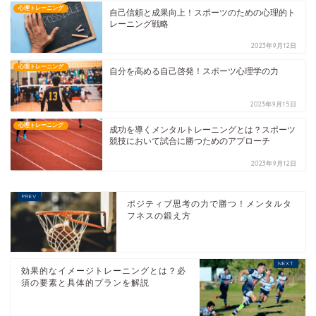
心理トレーニング
自己信頼と成果向上！スポーツのための心理的ト
レーニング戦略
2023年9月12日
心理トレーニング
自分を高める自己啓発！スポーツ心理学の力
2023年9月15日
心理トレーニング
成功を導くメンタルトレーニングとは？スポーツ
競技において試合に勝つためのアプローチ
2023年9月12日
ポジティブ思考の力で勝つ！メンタルタ
フネスの鍛え方
効果的なイメージトレーニングとは？必
須の要素と具体的プランを解説