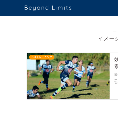
Beyond Limits
―
イメー
心理トレーニング
競
ニ
功