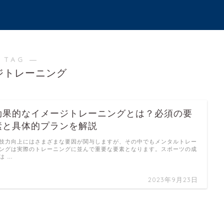
 TAG ―
ジトレーニング
効果的なイメージトレーニングとは？必須の要
素と具体的プランを解説
技力向上にはさまざまな要因が関与しますが、その中でもメンタルトレー
ングは実際のトレーニングに並んで重要な要素となります。スポーツの成
は …
2023年9月23日